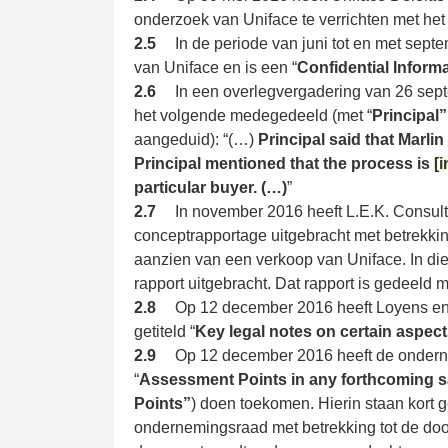
onderzoek van Uniface te verrichten met he
2.5
In de periode van juni tot en met sept
van Uniface en is een “
Confidential Inform
2.6
In een overlegvergadering van 26 se
het volgende medegedeeld (met “
Principal”
aangeduid): “(…)
Principal said that Marlin
Principal mentioned that the process is
[i
particular buyer. (…)
”
2.7
In november 2016 heeft L.E.K. Consult
conceptrapportage uitgebracht met betrekkin
aanzien van een verkoop van Uniface. In die
rapport uitgebracht. Dat rapport is gedeeld m
2.8
Op 12 december 2016 heeft Loyens en 
getiteld “
Key legal notes on certain aspect
2.9
Op 12 december 2016 heeft de onder
“
Assessment Points in any forthcoming sa
Points”
) doen toekomen. Hierin staan kort 
ondernemingsraad met betrekking tot de doo