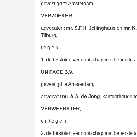
gevestigd te Amsterdam,
VERZOEKER
,
advocaten:
mr. S.F.H. Jellinghaus
en
mr. K
Tilburg,
t e g e n
1. de besloten vennootschap met beperkte a
UNIFACE B.V.
,
gevestigd te Amsterdam,
advocaat
mr. A.A. de Jong
, kantoorhouden
VERWEERSTER
,
e n t e g e n
2. de besloten vennootschap met beperkte a