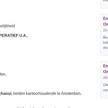
B
Ee
On
elijkheid
21
ERATIEF U.A.
,
Bes
het
do
Ee
On
ten,
29
OK
va
rchaoui
, beiden kantoorhoudende te Amsterdam.