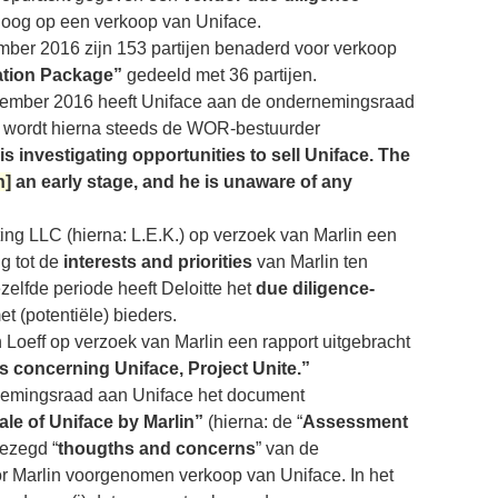
t oog op een verkoop van Uniface.
ember 2016 zijn 153 partijen benaderd voor verkoop
ation Package”
gedeeld met 36 partijen.
ptember 2016 heeft Uniface aan de ondernemingsraad
wordt hierna steeds de WOR-bestuurder
 is investigating opportunities to sell Uniface. The
n]
an early stage, and he is unaware of any
ing LLC (hierna: L.E.K.) op verzoek van Marlin een
g tot de
interests and priorities
van Marlin ten
zelfde periode heeft Deloitte het
due diligence-
et (potentiële) bieders.
Loeff op verzoek van Marlin een rapport uitgebracht
s concerning Uniface, Project Unite.”
nemingsraad aan Uniface het document
le of Uniface by Marlin”
(hierna: de “
Assessment
gezegd “
thougths and concerns
” van de
r Marlin voorgenomen verkoop van Uniface. In het