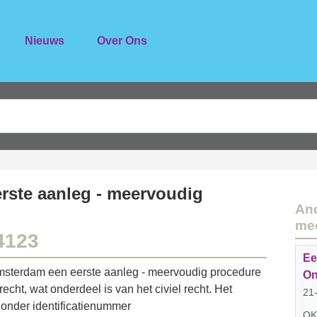
Nieuws
Over Ons
rste aanleg - meervoudig
And
me
4123
Ee
msterdam een eerste aanleg - meervoudig procedure
On
ht, wat onderdeel is van het civiel recht. Het
21
onder identificatienummer
OK