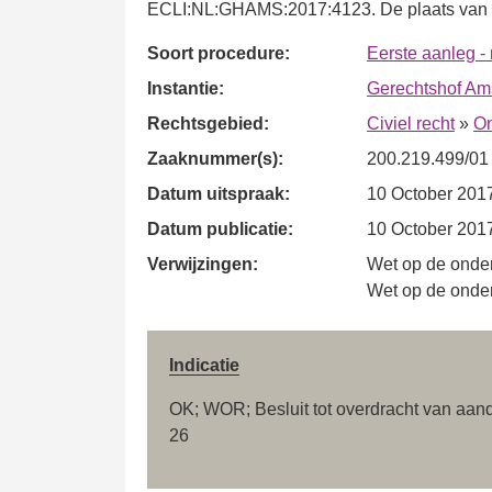
ECLI:NL:GHAMS:2017:4123. De plaats van z
Soort procedure:
Eerste aanleg -
Instantie:
Gerechtshof Am
Rechtsgebied:
Civiel recht
»
On
Zaaknummer(s):
200.219.499/01
Datum uitspraak:
10 October 201
Datum publicatie:
10 October 201
Verwijzingen:
Wet op de onde
Wet op de onde
Indicatie
OK; WOR; Besluit tot overdracht van aande
26