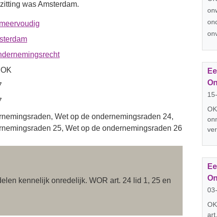
itting was Amsterdam.
onw
on
 meervoudig
onv
sterdam
dernemingsrecht
 OK
Ee
On
7
15
7
OK
rnemingsraden, Wet op de ondernemingsraden 24,
onm
rnemingsraden 25, Wet op de ondernemingsraden 26
ver
Ee
On
len kennelijk onredelijk. WOR art. 24 lid 1, 25 en
03
OK;
art