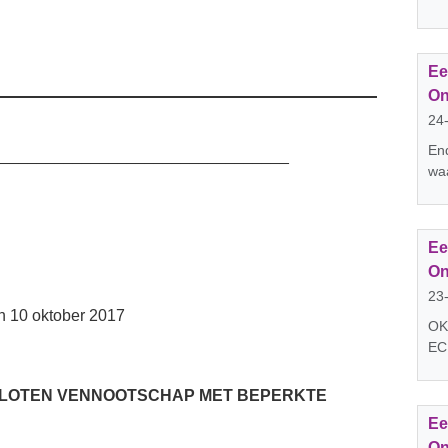
Ee
On
24
En
_________________________________
waa
Ee
On
23
 10 oktober 2017
OK;
EC
SLOTEN VENNOOTSCHAP MET BEPERKTE
Ee
On