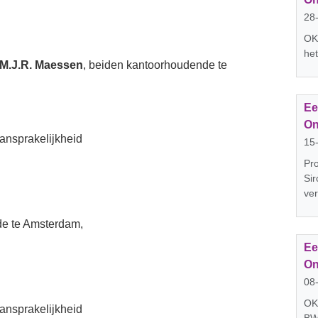
28
OK;
he
.M.J.R. Maessen
, beiden kantoorhoudende te
Ee
On
ansprakelijkheid
15
Pro
Sir
ver
de te Amsterdam,
Ee
On
08
OK;
ansprakelijkheid