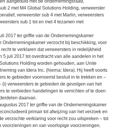
orden aangeduid met de ondernemingsraad,
sub 2 met M4 Global Solutions Holding, verweerster
ratief, verweerster sub 4 met Marlin, verweersters
weersters sub 1 tot en met 4 tezamen met
uli 2017 ter griffie van de Ondernemingskamer
de Ondernemingskamer verzocht bij beschikking, voor
 recht te verklaren dat verweersters in redelijkheid
 5 juli 2017 tot overdracht van alle aandelen in het
 Solutions Holding worden gehouden, aan Unite
neming van Idera Inc. (hierna: Idera). Hij heeft voorts
ers te gebieden voornoemd besluit in te trekken en –
– (i) verweersters te gebieden de gevolgen van het
rs te verbieden handelingen te verrichten of te doen
onderdelen daarvan.
ugustus 2017 ter griffie van de Ondernemingskamer
econcludeerd primair tot afwijzing van het verzoek en
 verzochte verklaring voor recht zou uitspreken – tot
an voorzieningen en van voorlopige voorzieningen.