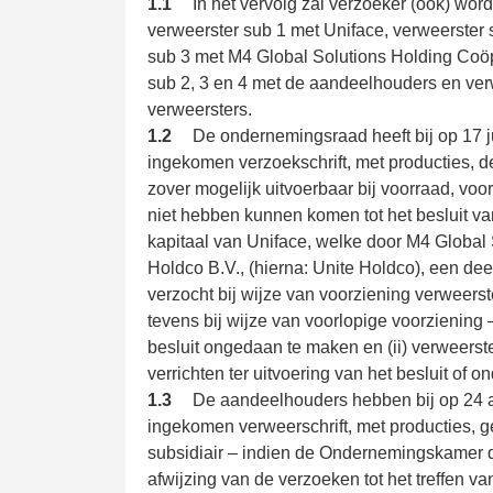
1.1
In het vervolg zal verzoeker (ook) w
verweerster sub 1 met Uniface, verweerster 
sub 3 met M4 Global Solutions Holding Coöpe
sub 2, 3 en 4 met de aandeelhouders en ver
verweersters.
1.2
De ondernemingsraad heeft bij op 17 j
ingekomen verzoekschrift, met producties, 
zover mogelijk uitvoerbaar bij voorraad, voor
niet hebben kunnen komen tot het besluit van
kapitaal van Uniface, welke door M4 Global
Holdco B.V., (hierna: Unite Holdco), een deel
verzocht bij wijze van voorziening verweerst
tevens bij wijze van voorlopige voorziening 
besluit ongedaan te maken en (ii) verweerste
verrichten ter uitvoering van het besluit of 
1.3
De aandeelhouders hebben bij op 24 a
ingekomen verweerschrift, met producties, g
subsidiair – indien de Ondernemingskamer de
afwijzing van de verzoeken tot het treffen v