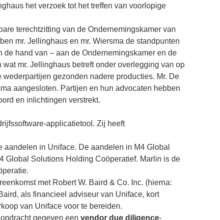
linghaus het verzoek tot het treffen van voorlopige
bare terechtzitting van de Ondernemingskamer van
ben mr. Jellinghaus en mr. Wiersma de standpunten
aan de hand van – aan de Ondernemingskamer en de
wat mr. Jellinghaus betreft onder overlegging van op
wederpartijen gezonden nadere producties. Mr. De
ersma aangesloten. Partijen en hun advocaten hebben
d en inlichtingen verstrekt.
ijfssoftware-applicatietool. Zij heeft
e aandelen in Uniface. De aandelen in M4 Global
Global Solutions Holding Coöperatief. Marlin is de
peratie.
eenkomst met Robert W. Baird & Co. Inc. (hierna:
aird, als financieel adviseur van Uniface, kort
koop van Uniface voor te bereiden.
e opdracht gegeven een
vendor due diligence
-