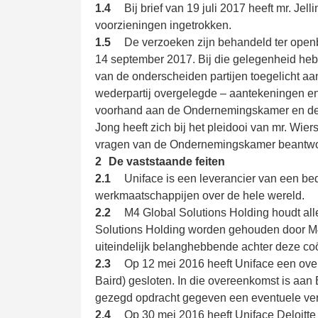
1.4
Bij brief van 19 juli 2017 heeft mr. Jel
voorzieningen ingetrokken.
1.5
De verzoeken zijn behandeld ter open
14 september 2017. Bij die gelegenheid heb
van de onderscheiden partijen toegelicht 
wederpartij overgelegde – aantekeningen en 
voorhand aan de Ondernemingskamer en de 
Jong heeft zich bij het pleidooi van mr. Wi
vragen van de Ondernemingskamer beantwoor
2
De vaststaande feiten
2.1
Uniface is een leverancier van een bedr
werkmaatschappijen over de hele wereld.
2.2
M4 Global Solutions Holding houdt all
Solutions Holding worden gehouden door M4 
uiteindelijk belanghebbende achter deze coö
2.3
Op 12 mei 2016 heeft Uniface een over
Baird) gesloten. In die overeenkomst is aan B
gezegd opdracht gegeven een eventuele ver
2.4
Op 30 mei 2016 heeft Uniface Deloitt