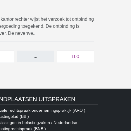
ntonrechter wijst het verzoek tot ontbinding
vergoeding toegekend. De ontbinding is
ver. De nevenve...
...
100
INDPLAATSEN UITSPRAKEN
uele rechtspraak ondernemingspraktijk (ARO )
astingblad (BB )
lissingen in belastingzaken / Nederlandse
astingrechtspraak (BNB )