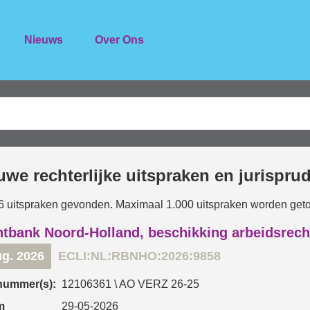
Nieuws
Over Ons
uwe rechterlijke uitspraken en jurispru
6 uitspraken gevonden. Maximaal 1.000 uitspraken worden get
tbank Noord-Holland, beschikking arbeidsrech
ug. 2026
ECLI:NL:RBNHO:2026:9858
nummer(s):
12106361 \ AO VERZ 26-25
m
29-05-2026