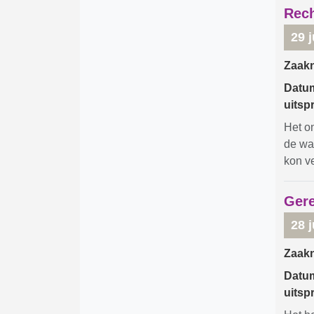
Rech
29 j
Zaak
Datu
uitsp
Het o
de wa
kon v
Gere
28 j
Zaak
Datu
uitsp