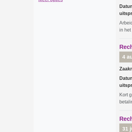
Datu
uitsp
Arbei
in he
Rech
4 a
Zaak
Datu
uitsp
Kort 
betal
Rech
31 j