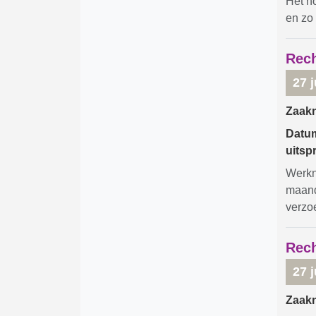
Het h
en zo 
Rech
27 j
Zaak
Datu
uitsp
Werkne
maande
verzoe
Rech
27 j
Zaak