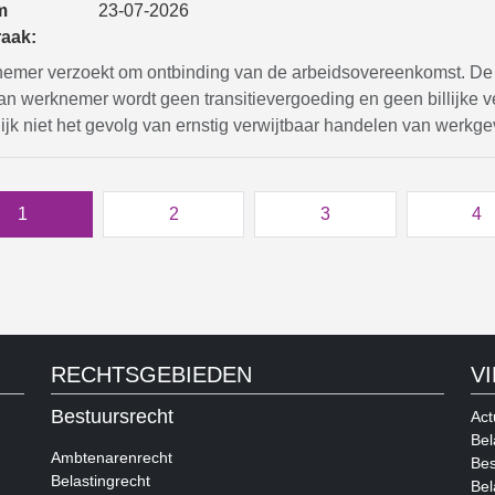
m
23-07-2026
raak:
emer verzoekt om ontbinding van de arbeidsovereenkomst. De ka
Aan werknemer wordt geen transitievergoeding en geen billijke 
jk niet het gevolg van ernstig verwijtbaar handelen van werkge
1
2
3
4
RECHTSGEBIEDEN
V
Bestuursrecht
Act
Bel
Ambtenarenrecht
Bes
Belastingrecht
Bel