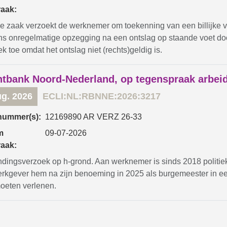
raak:
ze zaak verzoekt de werknemer om toekenning van een billijke v
s onregelmatige opzegging na een ontslag op staande voet door
k toe omdat het ontslag niet (rechts)geldig is.
tbank Noord-Nederland, op tegenspraak arbei
ug. 2026
ECLI:NL:RBNNE:2026:3217
nummer(s):
12169890 AR VERZ 26-33
m
09-07-2026
raak:
ndingsverzoek op h-grond. Aan werknemer is sinds 2018 politie
erkgever hem na zijn benoeming in 2025 als burgemeester in ee
oeten verlenen.