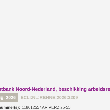
tbank Noord-Nederland, beschikking arbeidsr
ug. 2026
ECLI:NL:RBNNE:2026:3209
nummer(s):
11861255 \ AR VERZ 25-55