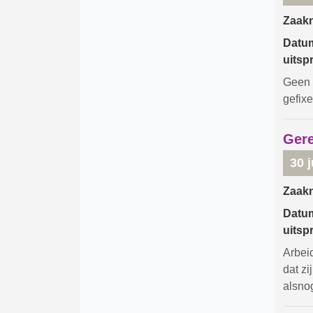
Zaak
Datu
uitsp
Geen 
gefix
Gere
30 j
Zaak
Datu
uitsp
Arbei
dat z
alsnog