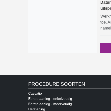
Datu
uitsp
Werkn
toe. 
nameli
PROCEDURE SOORTEN
Cassatie
Eerste aanleg - enkelvoudig
Eerste aanleg - meervoudig
Herziening