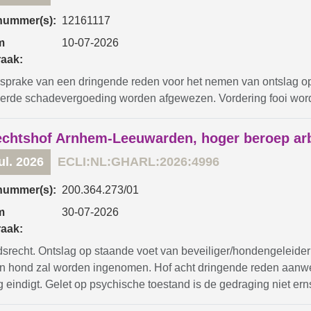
nummer(s):
12161117
m
10-07-2026
raak:
sprake van een dringende reden voor het nemen van ontslag op 
eerde schadevergoeding worden afgewezen. Vordering fooi wor
chtshof Arnhem-Leeuwarden, hoger beroep ar
ul. 2026
ECLI:NL:GHARL:2026:4996
nummer(s):
200.364.273/01
m
30-07-2026
raak:
dsrecht. Ontslag op staande voet van beveiliger/hondengeleider
ijn hond zal worden ingenomen. Hof acht dringende reden aanw
 eindigt. Gelet op psychische toestand is de gedraging niet ernst