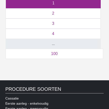
1
2
3
4
...
100
PROCEDURE SOORTEN
Cassatie
Eerste aanleg - enkelvoudig
Eerste aanleg - meervoudig