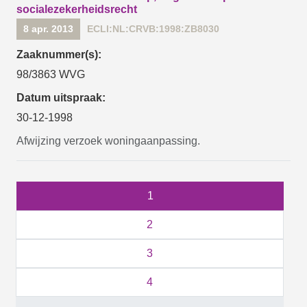
socialezekerheidsrecht
8 apr. 2013
ECLI:NL:CRVB:1998:ZB8030
Zaaknummer(s):
98/3863 WVG
Datum uitspraak:
30-12-1998
Afwijzing verzoek woningaanpassing.
1
2
3
4