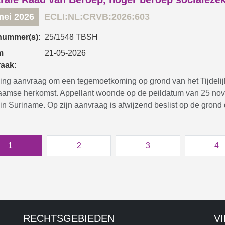
mei 2026
ECLI:NL:CRVB:2026:603
nummer(s):
25/1548 TBSH
m
21-05-2026
raak:
zing aanvraag om een tegemoetkoming op grond van het Tijdelij
aamse herkomst. Appellant woonde op de peildatum van 25 nov
in Suriname. Op zijn aanvraag is afwijzend beslist op de grond dat 
1
2
3
4
RECHTSGEBIEDEN
V