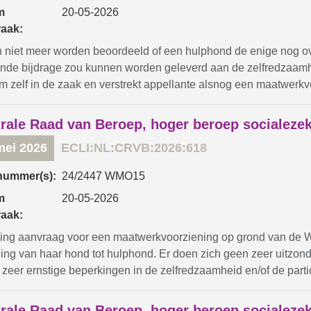
m
20-05-2026
raak:
n niet meer worden beoordeeld of een hulphond de enige nog 
nde bijdrage zou kunnen worden geleverd aan de zelfredzaamhe
m zelf in de zaak en verstrekt appellante alsnog een maatwerkv
rale Raad van Beroep, hoger beroep socialeze
mei 2026
ECLI:NL:CRVB:2026:618
nummer(s):
24/2447 WMO15
m
20-05-2026
raak:
zing aanvraag voor een maatwerkvoorziening op grond van de 
ding van haar hond tot hulphond. Er doen zich geen zeer uitzon
 zeer ernstige beperkingen in de zelfredzaamheid en/of de partic
rale Raad van Beroep, hoger beroep socialeze