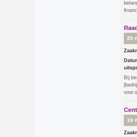
belan
financ
Raad
20 
Zaak
Datu
uitsp
Bij be
[bedri
voor 
Cent
19 
Zaak