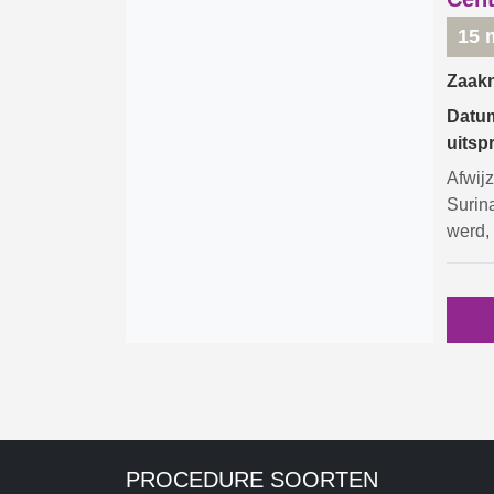
15 
Zaak
Datu
uitsp
Afwij
Surin
werd, 
PROCEDURE SOORTEN