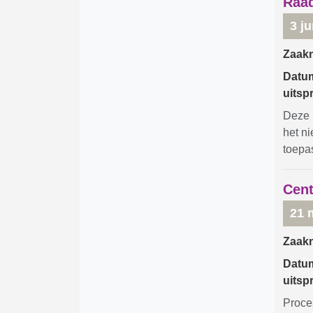
Raad
3 j
Zaak
Datu
uitsp
Deze 
het n
toepa
Cent
21 
Zaak
Datu
uitsp
Proce