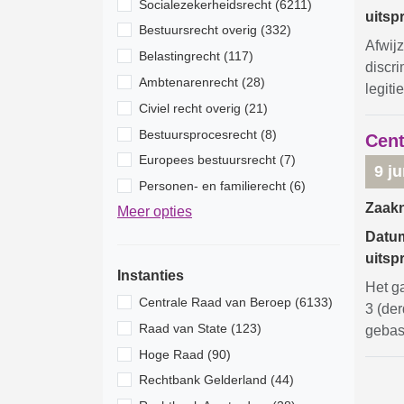
Socialezekerheidsrecht (6211)
uitsp
Bestuursrecht overig (332)
Afwij
Belastingrecht (117)
discr
Ambtenarenrecht (28)
legit
Civiel recht overig (21)
Bestuursprocesrecht (8)
Cent
Europees bestuursrecht (7)
9 j
Personen- en familierecht (6)
Zaak
Meer opties
Datu
uitsp
Instanties
Het g
Centrale Raad van Beroep (6133)
3 (de
Raad van State (123)
gebase
Hoge Raad (90)
Rechtbank Gelderland (44)