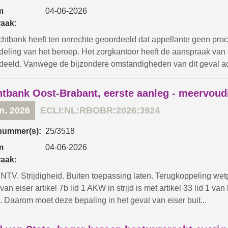
m
04-06-2026
raak:
chtbank heeft ten onrechte geoordeeld dat appellante geen proc
deling van het beroep. Het zorgkantoor heeft de aanspraak van 
deeld. Vanwege de bijzondere omstandigheden van dit geval ach
tbank Oost-Brabant, eerste aanleg - meervoud
un. 2026
ECLI:NL:RBOBR:2026:3924
nummer(s):
25/3518
m
04-06-2026
raak:
TV. Strijdigheid. Buiten toepassing laten. Terugkoppeling wetg
van eiser artikel 7b lid 1 AKW in strijd is met artikel 33 lid 1 va
 Daarom moet deze bepaling in het geval van eiser buit...