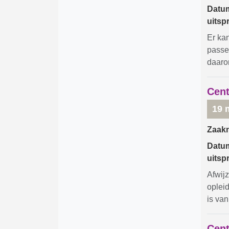
Datu
uitsp
Er ka
passe
daaro
Cent
19 
Zaak
Datu
uitsp
Afwij
oplei
is van
Cent