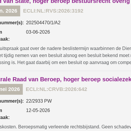
 van State, hoger beroep bestuursrecht overig
un. 2026
ECLI:NL:RVS:2026:3192
nummer(s):
202504470/1/A2
m
03-06-2026
raak:
uitspraak gaat over de nadere beslistermijn waarbinnen de Die
iet tijdig nemen van een besluit alsnog een besluit bekend mo
ssing is. Het gaat daarbij om een besluit op aanvraag om compen
rale Raad van Beroep, hoger beroep socialeze
mei 2026
ECLI:NL:CRVB:2026:642
nummer(s):
22/2933 PW
m
12-05-2026
raak:
skosten. Beroepsmatig verleende rechtsbijstand. Geen schadever