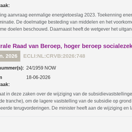
raak:
zing aanvraag eenmalige energietoeslag 2023. Toekenning ener
iminatie. De doelmatige besteding van middelen en het voorkom
ieme doelen beschouwd. Daarnaast heeft de wetgever het uitgang
rale Raad van Beroep, hoger beroep socialeze
un. 2026
ECLI:NL:CRVB:2026:748
nummer(s):
24/1959 NOW
m
18-06-2026
raak:
aat in deze zaken over de wijziging van de subsidievaststell
rde tranche), om de lagere vaststelling van de subsidie op gro
erde terugvorderingen. De minister heeft aan de wijziging en lag