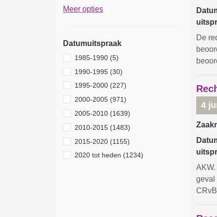
Meer opties
Datu
uitsp
De re
Datumuitspraak
beoor
1985-1990 (5)
beoor
1990-1995 (30)
1995-2000 (227)
Rech
2000-2005 (971)
4 j
2005-2010 (1639)
Zaak
2010-2015 (1483)
Datu
2015-2020 (1155)
uitsp
2020 tot heden (1234)
AKW. N
geval 
CRvB.