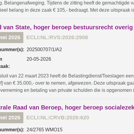
g. Belangenafweging. Tijdens de zitting heeft de gemachtigde v
ieel belang in deze zaak € 105,- bedraagt. Met deze uitspraak is
 van State, hoger beroep bestuursrecht overig
mei 2026
ECLI:NL:RVS:2026:2908
nummer(s):
202500707/1/A2
m
20-05-2026
raak:
sluit van 22 maart 2023 heeft de Belastingdienst/Toeslagen een
jf] van € 35.000,- over te nemen, afgewezen. Deze uitspraak gaa
overneming en betaling van private schulden die is opgenomen i
rale Raad van Beroep, hoger beroep socialeze
mei 2026
ECLI:NL:CRVB:2026:620
nummer(s):
24/2765 WMO15