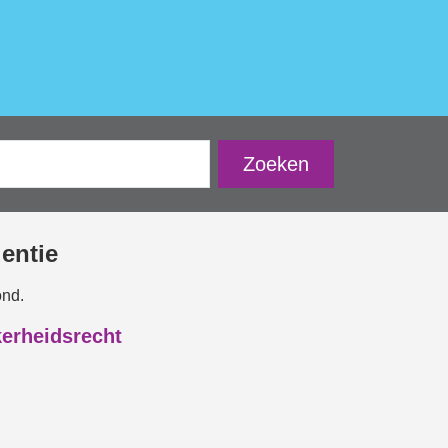
dentie
ond.
kerheidsrecht