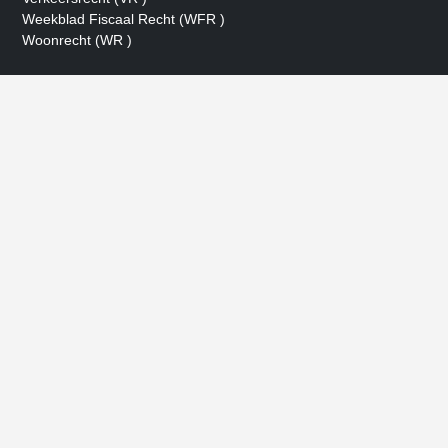
Weekblad Fiscaal Recht (WFR )
Woonrecht (WR )
- Advertentie -
powered by
powered by
powered by