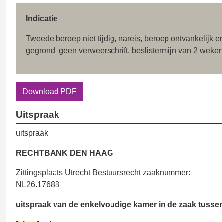
Indicatie
Tweede beroep niet tijdig, nareis, beroep ontvankelijk e
gegrond, geen verweerschrift, beslistermijn van 2 weke
Download PDF
Uitspraak
uitspraak
RECHTBANK DEN HAAG
Zittingsplaats Utrecht Bestuursrecht zaaknummer:
NL26.17688
uitspraak van de enkelvoudige kamer in de zaak tusse