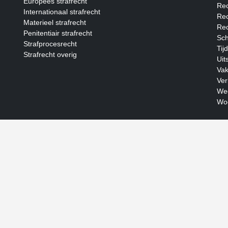
Europees strafrecht
Rec
Internationaal strafrecht
Rec
Materieel strafrecht
Rec
Penitentiair strafrecht
Sch
Strafprocesrecht
Tij
Strafrecht overig
Uit
Vak
Ver
Wee
Woo