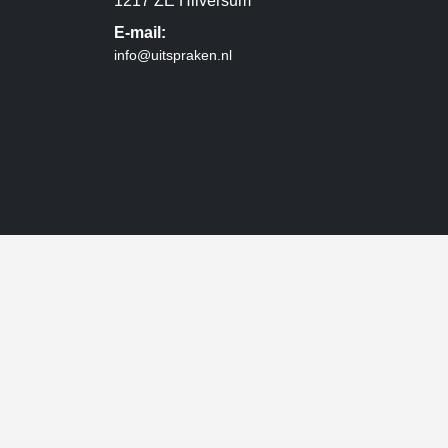
1217 ZE Hilversum
E-mail:
info@uitspraken.nl
powered by
- Advertentie -