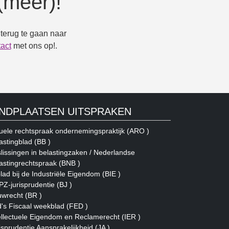
(meer)!
terug te gaan naar
act
met ons op!.
INDPLAATSEN UITSPRAKEN
uele rechtspraak ondernemingspraktijk (ARO )
astingblad (BB )
lissingen in belastingzaken / Nederlandse
astingrechtspraak (BNB )
blad bij de Industriële Eigendom (BIE )
Z-jurisprudentie (BJ )
wrecht (BR )
's Fiscaal weekblad (FED )
ellectuele Eigendom en Reclamerecht (IER )
isprudentie Aansprakelijkheid (JA )