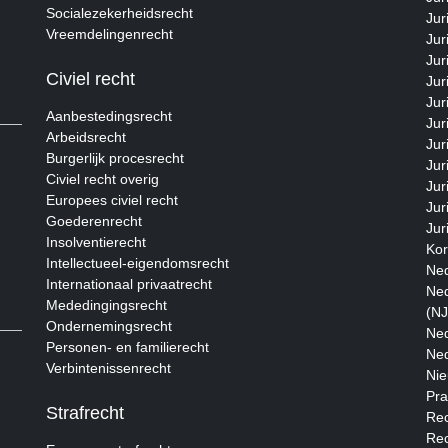
Socialezekerheidsrecht
Jur
Vreemdelingenrecht
Jur
Jur
Civiel recht
Jur
Jur
Aanbestedingsrecht
Jur
Arbeidsrecht
Jur
Burgerlijk procesrecht
Jur
Civiel recht overig
Jur
Europees civiel recht
Jur
Goederenrecht
Jur
Insolventierecht
Kor
Intellectueel-eigendomsrecht
Ned
Internationaal privaatrecht
Ned
Mededingingsrecht
(NJ
Ondernemingsrecht
Ned
Personen- en familierecht
Ned
Verbintenissenrecht
Nie
Pra
Strafrecht
Rec
Rec