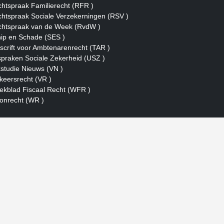
htspraak Familierecht (RFR )
htspraak Sociale Verzekerningen (RSV )
htspraak van de Week (RvdW )
ip en Schade (SES )
dscrift voor Ambtenarenrecht (TAR )
spraken Sociale Zekerheid (USZ )
studie Nieuws (VN )
keersrecht (VR )
kblad Fiscaal Recht (WFR )
nrecht (WR )
powered by
powered by