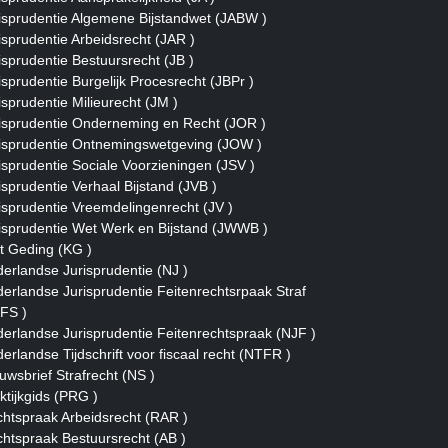
isprudentie Algemene Bijstandwet (JABW )
isprudentie Arbeidsrecht (JAR )
isprudentie Bestuursrecht (JB )
isprudentie Burgelijk Procesrecht (JBPr )
isprudentie Milieurecht (JM )
isprudentie Onderneming en Recht (JOR )
isprudentie Ontnemingswetgeving (JOW )
isprudentie Sociale Voorzieningen (JSV )
isprudentie Verhaal Bijstand (JVB )
isprudentie Vreemdelingenrecht (JV )
isprudentie Wet Werk en Bijstand (JWWB )
t Geding (KG )
erlandse Jurisprudentie (NJ )
erlandse Jurisprudentie Feitenrechtsrpaak Straf
FS )
erlandse Jurisprudentie Feitenrechtspraak (NJF )
erlandse Tijdschrift voor fiscaal recht (NTFR )
uwsbrief Strafrecht (NS )
ktijkgids (PRG )
htspraak Arbeidsrecht (RAR )
htspraak Bestuursrecht (AB )