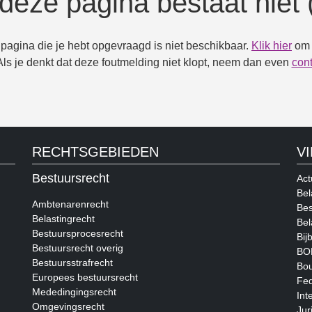
deze pagina bestaat niet 
pagina die je hebt opgevraagd is niet beschikbaar.
Klik hier
om 
s je denkt dat deze foutmelding niet klopt, neem dan even
cont
RECHTSGEBIEDEN
V
Bestuursrecht
Act
Bel
Ambtenarenrecht
Bes
Belastingrecht
Bel
Bestuursprocesrecht
Bij
Bestuursrecht overig
BOP
Bestuursstrafrecht
Bou
Europees bestuursrecht
Fed
Mededingingsrecht
Int
Omgevingsrecht
Jur