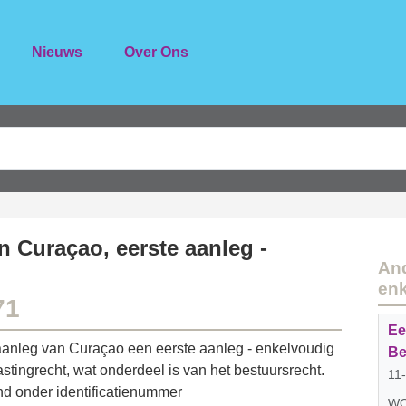
Nieuws
Over Ons
n Curaçao, eerste aanleg -
And
enk
71
Ee
aanleg van Curaçao een eerste aanleg - enkelvoudig
Be
tingrecht, wat onderdeel is van het bestuursrecht.
11
 onder identificatienummer
WOZ