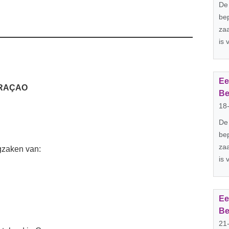
De
bep
za
is 
Ee
URAÇAO
Be
18
De
bep
za
gzaken van:
is 
Ee
Be
21