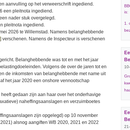
en aanvulling op het verweerschrift ingediend.
BBO
 een pleitnota ingediend.
is:
een nader stuk overgelegd.
1. 
n pleitnota ingediend.
bez
 7 mei 2026 te Willemstad. Namens belanghebbende
]
verschenen. Namens de Inspecteur is verschenen
Ee
ericht. Belanghebbende was tot en met het jaar
Be
elastingdoeleinden. Volgens de over de jaren tot en
10
en de inkomsten van belanghebbende met name uit
Gro
anaf het jaar 2020 een onshore vennootschap
kwe
haa
eeft gedaan zijn aan haar over het onderhavige
(taxatieve) naheffingsaanslagen en verzuimboetes
Ee
ffingsaanslagen zijn opgelegd) op 10 november
Be
 2021) alsnog aangiften WB 2020, 2021 en 2022
21