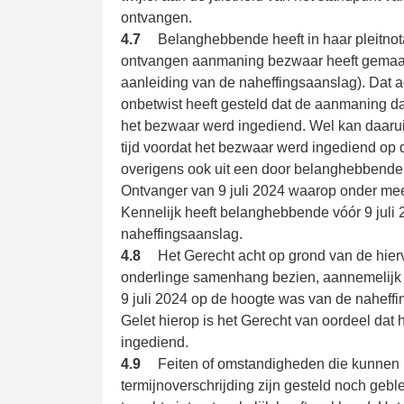
ontvangen.
4.7
Belanghebbende heeft in haar pleitnota
ontvangen aanmaning bezwaar heeft gemaakt 
aanleiding van de naheffingsaanslag). Dat a
onbetwist heeft gesteld dat de aanmaning dat
het bezwaar werd ingediend. Wel kan daaru
tijd voordat het bezwaar werd ingediend op 
overigens ook uit een door belanghebbende 
Ontvanger van 9 juli 2024 waarop onder me
Kennelijk heeft belanghebbende vóór 9 juli 
naheffingsaanslag.
4.8
Het Gerecht acht op grond van de hier
onderlinge samenhang bezien, aannemelijk d
9 juli 2024 op de hoogte was van de naheff
Gelet hierop is het Gerecht van oordeel dat h
ingediend.
4.9
Feiten of omstandigheden die kunnen 
termijnoverschrijding zijn gesteld noch geb