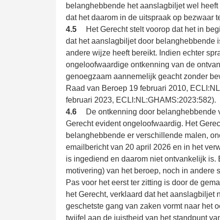
belanghebbende het aanslagbiljet wel heeft 
dat het daarom in de uitspraak op bezwaar ter
4.5
Het Gerecht stelt voorop dat het in be
dat het aanslagbiljet door belanghebbende 
andere wijze heeft bereikt. Indien echter s
ongeloofwaardige ontkenning van de ontvang
genoegzaam aannemelijk geacht zonder bewij
Raad van Beroep 19 februari 2010, ECLI:
februari 2023, ECLI:NL:GHAMS:2023:582).
4.6
De ontkenning door belanghebbende va
Gerecht evident ongeloofwaardig. Het Gerech
belanghebbende er verschillende malen, ond
emailbericht van 20 april 2026 en in het verw
is ingediend en daarom niet ontvankelijk is. 
motivering) van het beroep, noch in andere 
Pas voor het eerst ter zitting is door de g
het Gerecht, verklaard dat het aanslagbilje
geschetste gang van zaken vormt naar het o
twijfel aan de juistheid van het standpunt va