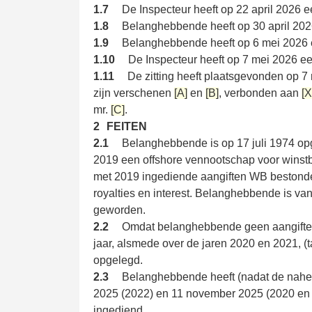
1.7
De Inspecteur heeft op 22 april 2026 e
1.8
Belanghebbende heeft op 30 april 2026
1.9
Belanghebbende heeft op 6 mei 2026 
1.10
De Inspecteur heeft op 7 mei 2026 ee
1.11
De zitting heeft plaatsgevonden op
zijn verschenen
[A]
en
[B]
, verbonden aan
[X
mr.
[C]
.
2
FEITEN
2.1
Belanghebbende is op 17 juli 1974 opg
2019 een offshore vennootschap voor winstb
met 2019 ingediende aangiften WB bestond
royalties en interest. Belanghebbende is v
geworden.
2.2
Omdat belanghebbende geen aangifte h
jaar, alsmede over de jaren 2020 en 2021, 
opgelegd.
2.3
Belanghebbende heeft (nadat de nahe
2025 (2022) en 11 november 2025 (2020 en
ingediend.