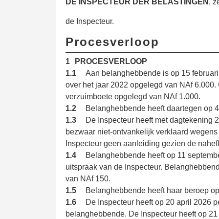
DE INSPECTEUR DER BELASTINGEN
, 
de Inspecteur.
Procesverloop
1
PROCESVERLOOP
1.1
Aan belanghebbende is op 15 februari
over het jaar 2022 opgelegd van NAf 6.000. 
verzuimboete opgelegd van NAf 1.000.
1.2
Belanghebbende heeft daartegen op 4
1.3
De Inspecteur heeft met dagtekening 2
bezwaar niet-ontvankelijk verklaard wegens 
Inspecteur geen aanleiding gezien de nahef
1.4
Belanghebbende heeft op 11 septembe
uitspraak van de Inspecteur. Belanghebbende
van NAf 150.
1.5
Belanghebbende heeft haar beroep op
1.6
De Inspecteur heeft op 20 april 2026
belanghebbende. De Inspecteur heeft op 21 