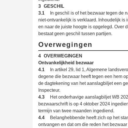
3
GESCHIL
3.1
In geschil is of het bezwaar tegen de
niet-ontvankelijk is verklaard. Inhoudelijk i
en naar de juiste hoogte is opgelegd. Over
bestaat geen geschil tussen partijen.
Overwegingen
4
OVERWEGINGEN
Ontvankelijkheid bezwaar
4.1
In artikel 29, lid 1, Algemene landsve
degene die bezwaar heeft tegen een hem o
de dagtekening van het aanslagbiljet een ge
Inspecteur.
4.3
Het onderhavige aanslagbiljet WB 2022
bezwaarschrift is op 4 oktober 2024 ingediend
termijn van twee maanden ingediend.
4.4
Belanghebbende heeft zich op het standp
ontvangen en dat om die reden het bezwaar o