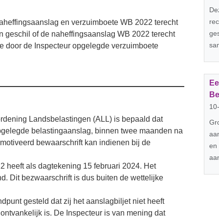
Dez
rec
 naheffingsaanslag en verzuimboete WB 2022 terecht
ges
s in geschil of de naheffingsaanslag WB 2022 terecht
sam
 de door de Inspecteur opgelegde verzuimboete
Ee
Be
10
rordening Landsbelastingen (ALL) is bepaald dat
Gr
pgelegde belastingaanslag, binnen twee maanden na
aan
motiveerd bewaarschrift kan indienen bij de
en 
aan
 heeft als dagtekening 15 februari 2024. Het
. Dit bezwaarschrift is dus buiten de wettelijke
unt gesteld dat zij het aanslagbiljet niet heeft
ntvankelijk is. De Inspecteur is van mening dat