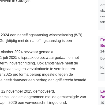
zetelend in Curaçao,
Art
ui
on
fei
 2024 een naheffingsaanslag winstbelasting (WB)
Ee
Gelijktijdig met de naheffingsaanslag is een
Be
24
 oktober 2024 bezwaar gemaakt.
1 juli 2025 uitspraak op bezwaar gedaan en het
Bew
termijnoverschrijding. Ook ambtshalve heeft de
Het
fingsaanslag en verzuimboete te verminderen.
van
r 2025 pro forma beroep ingesteld tegen de
 heeft daarvoor een bedrag aan griffierecht betaald
 12 november 2025 gemotiveerd.
Ee
 per mail contact opgenomen met de gemachtigde van
Be
april 2026 een verweerschrift ingediend.
10