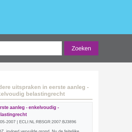
ere uitspraken in eerste aanleg -
elvoudig belastingrecht
rste aanleg - enkelvoudig -
lastingrecht
-05-2007 | ECLI:NL:RBSGR:2007:BJ3896
, invloed vervuilde grond. Nu de feitelijke