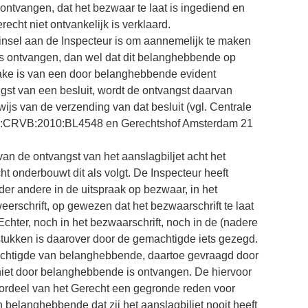
ontvangen, dat het bezwaar te laat is ingediend en
echt niet ontvankelijk is verklaard.
ginsel aan de Inspecteur is om aannemelijk te maken
is ontvangen, dan wel dat dit belanghebbende op
prake is van een door belanghebbende evident
st van een besluit, wordt de ontvangst daarvan
s van de verzending van dat besluit (vgl. Centrale
NL:CRVB:2010:BL4548 en Gerechtshof Amsterdam 21
n de ontvangst van het aanslagbiljet acht het
t onderbouwt dit als volgt. De Inspecteur heeft
er andere in de uitspraak op bezwaar, in het
eerschrift, op gewezen dat het bezwaarschrift te laat
Echter, noch in het bezwaarschrift, noch in de (nadere
stukken is daarover door de gemachtigde iets gezegd.
emachtigde van belanghebbende, daartoe gevraagd door
t niet door belanghebbende is ontvangen. De hiervoor
ordeel van het Gerecht een gegronde reden voor
n belanghebbende dat zij het aanslagbiljet nooit heeft