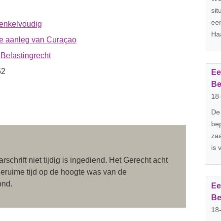
sit
een
 enkelvoudig
Haa
te aanleg van Curaçao
»
Belastingrecht
52
Ee
Be
18
De
bep
za
is 
schrift niet tijdig is ingediend. Het Gerecht acht
eruime tijd op de hoogte was van de
ond.
Ee
Be
18