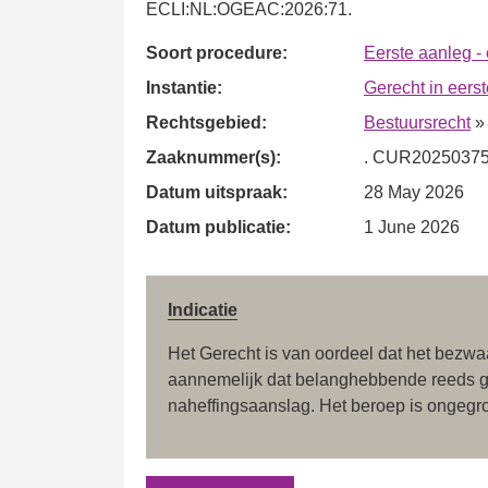
ECLI:NL:OGEAC:2026:71.
Soort procedure:
Eerste aanleg -
Instantie:
Gerecht in eers
Rechtsgebied:
Bestuursrecht
Zaaknummer(s):
. CUR2025037
Datum uitspraak:
28 May 2026
Datum publicatie:
1 June 2026
Indicatie
Het Gerecht is van oordeel dat het bezwaar
aannemelijk dat belanghebbende reeds g
naheffingsaanslag. Het beroep is ongegr