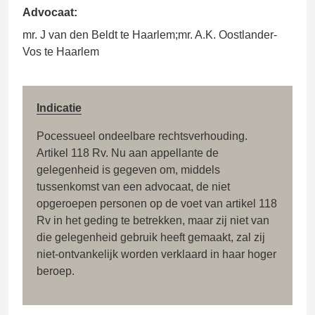
Advocaat:
mr. J van den Beldt te Haarlem;mr. A.K. Oostlander-
Vos te Haarlem
Indicatie
Pocessueel ondeelbare rechtsverhouding.
Artikel 118 Rv. Nu aan appellante de
gelegenheid is gegeven om, middels
tussenkomst van een advocaat, de niet
opgeroepen personen op de voet van artikel 118
Rv in het geding te betrekken, maar zij niet van
die gelegenheid gebruik heeft gemaakt, zal zij
niet-ontvankelijk worden verklaard in haar hoger
beroep.