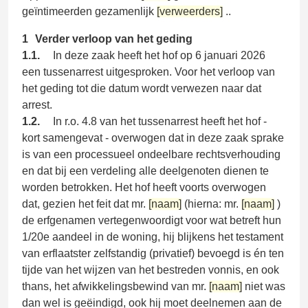
geïntimeerden gezamenlijk
[verweerders]
..
1
Verder verloop van het geding
1.1.
In deze zaak heeft het hof op 6 januari 2026
een tussenarrest uitgesproken. Voor het verloop van
het geding tot die datum wordt verwezen naar dat
arrest.
1.2.
In r.o. 4.8 van het tussenarrest heeft het hof -
kort samengevat - overwogen dat in deze zaak sprake
is van een processueel ondeelbare rechtsverhouding
en dat bij een verdeling alle deelgenoten dienen te
worden betrokken. Het hof heeft voorts overwogen
dat, gezien het feit dat mr.
[naam]
(hierna: mr.
[naam]
)
de erfgenamen vertegenwoordigt voor wat betreft hun
1/20e aandeel in de woning, hij blijkens het testament
van erflaatster zelfstandig (privatief) bevoegd is én ten
tijde van het wijzen van het bestreden vonnis, en ook
thans, het afwikkelingsbewind van mr.
[naam]
niet was
dan wel is geëindigd, ook hij moet deelnemen aan de