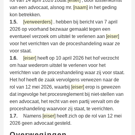
rol van 14 april 2026 zodat
[eiser]
, door tussenkomst
van een advocaat, alsnog mr.
[naam]
in het geding
kon betrekken.
1.5.
[verweerders]
. hebben bij bericht van 7 april
2026 op voorhand bezwaar gemaakt tegen een
eventueel verzoek om uitstel te verlenen aan
[eiser]
voor het verrichten van de proceshandeling waar ze
voor staat.
1.6.
[eiser]
heeft op 10 april 2026 het hof verzocht
om haar wederom uitstel te verlenen voor het
verrichten van de proceshandeling waar zij voor staat.
Het hof heeft de zaak vervolgens verwezen naar de
rol van 12 mei 2026, waarbij
[eiser]
erop is gewezen
dat ingevolge het procesreglement bij niet-stellen van
een advocaat, het recht van een partij vervalt om de
proceshandeling waarvoor zij staat, te verrichten.
1.7.
Namens
[eiser]
heeft zich op de rol van 12 mei
2026 geen advocaat gesteld.
Overwegingen