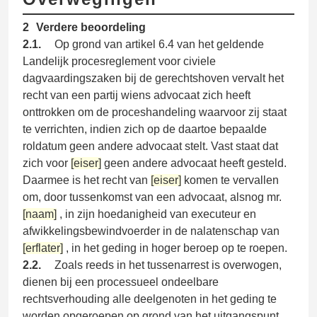
2
Verdere beoordeling
2.1.
Op grond van artikel 6.4 van het geldende
Landelijk procesreglement voor civiele
dagvaardingszaken bij de gerechtshoven vervalt het
recht van een partij wiens advocaat zich heeft
onttrokken om de proceshandeling waarvoor zij staat
te verrichten, indien zich op de daartoe bepaalde
roldatum geen andere advocaat stelt. Vast staat dat
zich voor
[eiser]
geen andere advocaat heeft gesteld.
Daarmee is het recht van
[eiser]
komen te vervallen
om, door tussenkomst van een advocaat, alsnog mr.
[naam]
, in zijn hoedanigheid van executeur en
afwikkelingsbewindvoerder in de nalatenschap van
[erflater]
, in het geding in hoger beroep op te roepen.
2.2.
Zoals reeds in het tussenarrest is overwogen,
dienen bij een processueel ondeelbare
rechtsverhouding alle deelgenoten in het geding te
worden opgeroepen op grond van het uitgangspunt