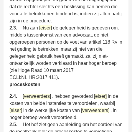
dat de rechter slechts een beslissing kan nemen die
voor alle betrokkenen bindend is, indien zij allen partij
zijn in de procedure.
2.3.
Nu aan
[eiser]
de gelegenheid is gegeven om,
middels tussenkomst van een advocaat, de niet
opgeroepen personen op de voet van artikel 118 Rv in
het geding te betrekken, maar zij niet van die
gelegenheid gebruik heeft gemaakt, zal zij niet-
ontvankelijk worden verklaard in haar hoger beroep
(zie Hoge Raad 10 maart 2017
ECLI:NL:HR:2017:411).
proceskosten
2.4.
[verweerders]
. hebben gevorderd
[eiser]
in de
kosten van beide instanties te veroordelen, waarbij
[eiser]
in de werkelijke kosten van
[verweerders]
. in
hoger beroep wordt veroordeeld.
2.5.
Het hof ziet geen aanleiding om het oordeel van
de rechtbank over de proceskosten te vernietigen.