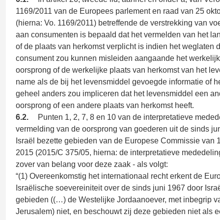
1169/2011 van de Europees parlement en raad van 25 okt
(hierna: Vo. 1169/2011) betreffende de verstrekking van vo
aan consumenten is bepaald dat het vermelden van het la
of de plaats van herkomst verplicht is indien het weglaten
consument zou kunnen misleiden aangaande het werkelijk
oorsprong of de werkelijke plaats van herkomst van het le
name als de bij het levensmiddel gevoegde informatie of het 
geheel anders zou impliceren dat het levensmiddel een an
oorsprong of een andere plaats van herkomst heeft.
6.2.
Punten 1, 2, 7, 8 en 10 van de interpretatieve meded
vermelding van de oorsprong van goederen uit de sinds ju
Israël bezette gebieden van de Europese Commissie van
2015 (2015/C 375/05, hierna: de interpretatieve mededeling
zover van belang voor deze zaak - als volgt:
“(1) Overeenkomstig het internationaal recht erkent de Eu
Israëlische soevereiniteit over de sinds juni 1967 door Isra
gebieden ((…) de Westelijke Jordaanoever, met inbegrip v
Jerusalem) niet, en beschouwt zij deze gebieden niet als 