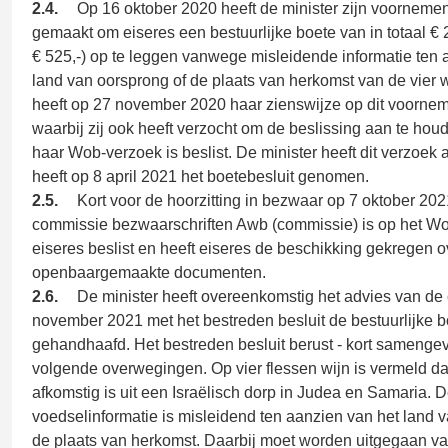
2.4.
Op 16 oktober 2020 heeft de minister zijn voorneme
gemaakt om eiseres een bestuurlijke boete van in totaal € 2
€ 525,-) op te leggen vanwege misleidende informatie ten 
land van oorsprong of de plaats van herkomst van de vier 
heeft op 27 november 2020 haar zienswijze op dit voorne
waarbij zij ook heeft verzocht om de beslissing aan te houd
haar Wob-verzoek is beslist. De minister heeft dit verzoek
heeft op 8 april 2021 het boetebesluit genomen.
2.5.
Kort voor de hoorzitting in bezwaar op 7 oktober 2
commissie bezwaarschriften Awb (commissie) is op het W
eiseres beslist en heeft eiseres de beschikking gekregen o
openbaargemaakte documenten.
2.6.
De minister heeft overeenkomstig het advies van de
november 2021 met het bestreden besluit de bestuurlijke b
gehandhaafd. Het bestreden besluit berust - kort samengev
volgende overwegingen. Op vier flessen wijn is vermeld da
afkomstig is uit een Israëlisch dorp in Judea en Samaria. 
voedselinformatie is misleidend ten aanzien van het land 
de plaats van herkomst. Daarbij moet worden uitgegaan v