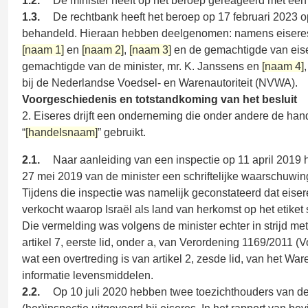
1.2.
De minister heeft op het beroep gereageerd met een 
1.3.
De rechtbank heeft het beroep op 17 februari 2023 op
behandeld. Hieraan hebben deelgenomen: namens eiseres
[naam 1]
en
[naam 2]
,
[naam 3]
en de gemachtigde van eise
gemachtigde van de minister, mr. K. Janssens en
[naam 4]
bij de Nederlandse Voedsel- en Warenautoriteit (NVWA).
Voorgeschiedenis en totstandkoming van het besluit
2. Eiseres drijft een onderneming die onder andere de ha
“
[handelsnaam]
” gebruikt.
2.1.
Naar aanleiding van een inspectie op 11 april 2019 h
27 mei 2019 van de minister een schriftelijke waarschuwi
Tijdens die inspectie was namelijk geconstateerd dat eise
verkocht waarop Israël als land van herkomst op het etiket
Die vermelding was volgens de minister echter in strijd me
artikel 7, eerste lid, onder a, van Verordening 1169/2011 (V
wat een overtreding is van artikel 2, zesde lid, van het Wa
informatie levensmiddelen.
2.2.
Op 10 juli 2020 hebben twee toezichthouders van 