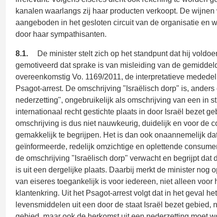
kanalen waarlangs zij haar producten verkoopt. De wijnen
aangeboden in het gesloten circuit van de organisatie en 
door haar sympathisanten.
8.1.
De minister stelt zich op het standpunt dat hij voldo
gemotiveerd dat sprake is van misleiding van de gemidde
overeenkomstig Vo. 1169/2011, de interpretatieve mededel
Psagot-arrest. De omschrijving "Israëlisch dorp" is, anders
nederzetting", ongebruikelijk als omschrijving van een in st
internationaal recht gestichte plaats in door Israël bezet ge
omschrijving is dus niet nauwkeurig, duidelijk en voor de
gemakkelijk te begrijpen. Het is dan ook onaannemelijk da
geïnformeerde, redelijk omzichtige en oplettende consume
de omschrijving "Israëlisch dorp" verwacht en begrijpt dat 
is uit een dergelijke plaats. Daarbij merkt de minister nog 
van eiseres toegankelijk is voor iedereen, niet alleen voor 
klantenkring. Uit het Psagot-arrest volgt dat in het geval he
levensmiddelen uit een door de staat Israël bezet gebied, ni
gebied, maar ook de herkomst uit een nederzetting moet w