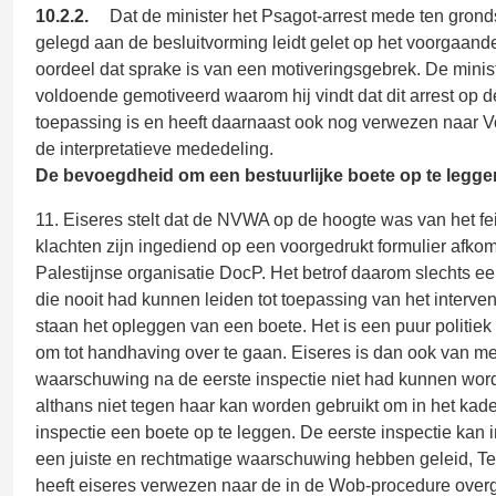
10.2.2.
Dat de minister het Psagot-arrest mede ten grond
gelegd aan de besluitvorming leidt gelet op het voorgaande 
oordeel dat sprake is van een motiveringsgebrek. De minist
voldoende gemotiveerd waarom hij vindt dat dit arrest op 
toepassing is en heeft daarnaast ook nog verwezen naar V
de interpretatieve mededeling.
De bevoegdheid om een bestuurlijke boete op te legge
11. Eiseres stelt dat de NVWA op de hoogte was van het fei
klachten zijn ingediend op een voorgedrukt formulier afkom
Palestijnse organisatie DocP. Het betrof daarom slechts ee
die nooit had kunnen leiden tot toepassing van het intervent
staan het opleggen van een boete. Het is een puur politiek
om tot handhaving over te gaan. Eiseres is dan ook van m
waarschuwing na de eerste inspectie niet had kunnen wo
althans niet tegen haar kan worden gebruikt om in het kad
inspectie een boete op te leggen. De eerste inspectie kan 
een juiste en rechtmatige waarschuwing hebben geleid, T
heeft eiseres verwezen naar de in de Wob-procedure over