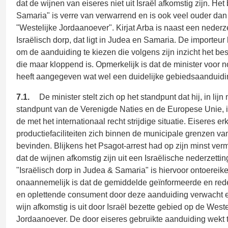
dat de wijnen van eiseres niet uit Israël afkomstig zijn. He
Samaria" is verre van verwarrend en is ook veel ouder dan
"Westelijke Jordaanoever". Kirjat Arba is naast een nederz
Israëlisch dorp, dat ligt in Judea en Samaria. De importeur 
om de aanduiding te kiezen die volgens zijn inzicht het bes
die maar kloppend is. Opmerkelijk is dat de minister voor n
heeft aangegeven wat wel een duidelijke gebiedsaanduidin
7.1.
De minister stelt zich op het standpunt dat hij, in lijn
standpunt van de Verenigde Naties en de Europese Unie, 
de met het internationaal recht strijdige situatie. Eiseres er
productiefaciliteiten zich binnen de municipale grenzen van
bevinden. Blijkens het Psagot-arrest had op zijn minst ver
dat de wijnen afkomstig zijn uit een Israëlische nederzetti
"Israëlisch dorp in Judea & Samaria" is hiervoor ontoereik
onaannemelijk is dat de gemiddelde geïnformeerde en rede
en oplettende consument door deze aanduiding verwacht en
wijn afkomstig is uit door Israël bezette gebied op de Weste
Jordaanoever. De door eiseres gebruikte aanduiding wekt 