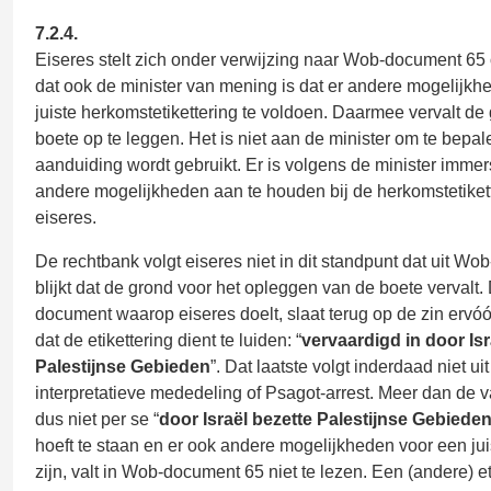
7.2.4.
Eiseres stelt zich onder verwijzing naar Wob-document 65
dat ook de minister van mening is dat er andere mogelijkh
juiste herkomstetikettering te voldoen. Daarmee vervalt d
boete op te leggen. Het is niet aan de minister om te bepa
aanduiding wordt gebruikt. Er is volgens de minister immer
andere mogelijkheden aan te houden bij de herkomstetikett
eiseres.
De rechtbank volgt eiseres niet in dit standpunt dat uit W
blijkt dat de grond voor het opleggen van de boete vervalt.
document waarop eiseres doelt, slaat terug op de zin ervóó
dat de etikettering dient te luiden: “
vervaardigd in door Isr
Palestijnse Gebieden
”. Dat laatste volgt inderdaad niet ui
interpretatieve mededeling of Psagot-arrest. Meer dan de va
dus niet per se “
door Israël bezette Palestijnse Gebiede
hoeft te staan en er ook andere mogelijkheden voor een juis
zijn, valt in Wob-document 65 niet te lezen. Een (andere) e