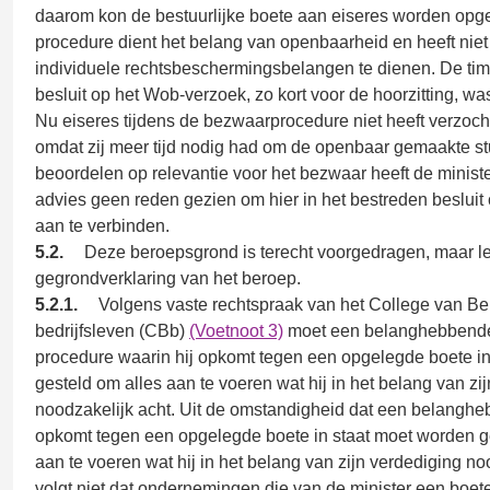
daarom kon de bestuurlijke boete aan eiseres worden op
procedure dient het belang van openbaarheid en heeft niet
individuele rechtsbeschermingsbelangen te dienen. De tim
besluit op het Wob-verzoek, zo kort voor de hoorzitting, wa
Nu eiseres tijdens de bezwaarprocedure niet heeft verzocht
omdat zij meer tijd nodig had om de openbaar gemaakte st
beoordelen op relevantie voor het bezwaar heeft de minist
advies geen reden gezien om hier in het bestreden besluit
aan te verbinden.
5.2.
Deze beroepsgrond is terecht voorgedragen, maar leid
gegrondverklaring van het beroep.
5.2.1.
Volgens vaste rechtspraak van het College van Be
bedrijfsleven (CBb)
(Voetnoot 3)
moet een belanghebbende
procedure waarin hij opkomt tegen een opgelegde boete in
gesteld om alles aan te voeren wat hij in het belang van zi
noodzakelijk acht. Uit de omstandigheid dat een belangh
opkomt tegen een opgelegde boete in staat moet worden g
aan te voeren wat hij in het belang van zijn verdediging no
volgt niet dat ondernemingen die van de minister een boe