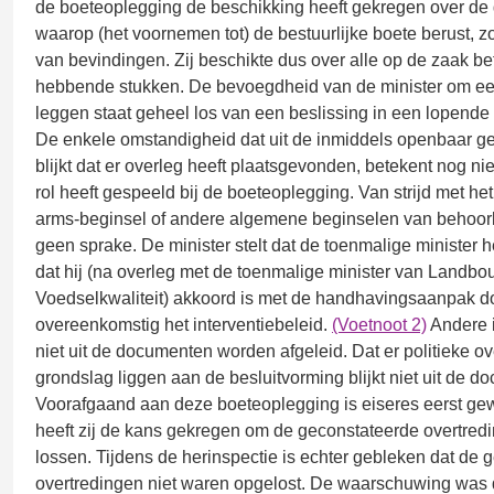
de boeteoplegging de beschikking heeft gekregen over d
waarop (het voornemen tot) de bestuurlijke boete berust, zo
van bevindingen. Zij beschikte dus over alle op de zaak be
hebbende stukken. De bevoegdheid van de minister om ee
leggen staat geheel los van een beslissing in een lopend
De enkele omstandigheid dat uit de inmiddels openbaar g
blijkt dat er overleg heeft plaatsgevonden, betekent nog nie
rol heeft gespeeld bij de boeteoplegging. Van strijd met het
arms-beginsel of andere algemene beginselen van behoorli
geen sprake. De minister stelt dat de toenmalige minister
dat hij (na overleg met de toenmalige minister van Landbo
Voedselkwaliteit) akkoord is met de handhavingsaanpak 
overeenkomstig het interventiebeleid.
(Voetnoot 2)
Andere i
niet uit de documenten worden afgeleid. Dat er politieke 
grondslag liggen aan de besluitvorming blijkt niet uit de d
Voorafgaand aan deze boeteoplegging is eiseres eerst g
heeft zij de kans gekregen om de geconstateerde overtred
lossen. Tijdens de herinspectie is echter gebleken dat de 
overtredingen niet waren opgelost. De waarschuwing was 