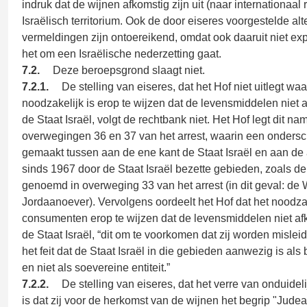
indruk dat de wijnen afkomstig zijn uit (naar internationaal 
Israëlisch territorium. Ook de door eiseres voorgestelde alt
vermeldingen zijn ontoereikend, omdat ook daaruit niet expli
het om een Israëlische nederzetting gaat.
7.2.
Deze beroepsgrond slaagt niet.
7.2.1.
De stelling van eiseres, dat het Hof niet uitlegt wa
noodzakelijk is erop te wijzen dat de levensmiddelen niet af
de Staat Israël, volgt de rechtbank niet. Het Hof legt dit name
overwegingen 36 en 37 van het arrest, waarin een ondersc
gemaakt tussen aan de ene kant de Staat Israël en aan de
sinds 1967 door de Staat Israël bezette gebieden, zoals d
genoemd in overweging 33 van het arrest (in dit geval: de 
Jordaanoever). Vervolgens oordeelt het Hof dat het noodzak
consumenten erop te wijzen dat de levensmiddelen niet afko
de Staat Israël, “dit om te voorkomen dat zij worden mislei
het feit dat de Staat Israël in die gebieden aanwezig is al
en niet als soevereine entiteit.”
7.2.2.
De stelling van eiseres, dat het verre van onduidel
is dat zij voor de herkomst van de wijnen het begrip "Jude