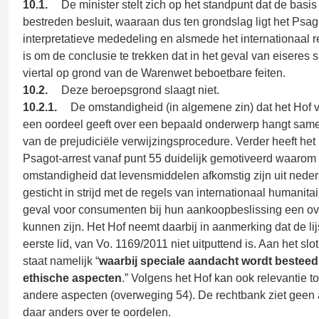
10.1.
De minister stelt zich op het standpunt dat de basis
bestreden besluit, waaraan dus ten grondslag ligt het Psago
interpretatieve mededeling en alsmede het internationaal 
is om de conclusie te trekken dat in het geval van eiseres 
viertal op grond van de Warenwet beboetbare feiten.
10.2.
Deze beroepsgrond slaagt niet.
10.2.1.
De omstandigheid (in algemene zin) dat het Hof v
een oordeel geeft over een bepaald onderwerp hangt sam
van de prejudiciële verwijzingsprocedure. Verder heeft het 
Psagot-arrest vanaf punt 55 duidelijk gemotiveerd waarom
omstandigheid dat levensmiddelen afkomstig zijn uit nederz
gesticht in strijd met de regels van internationaal humanitair
geval voor consumenten bij hun aankoopbeslissing een o
kunnen zijn. Het Hof neemt daarbij in aanmerking dat de lijs
eerste lid, van Vo. 1169/2011 niet uitputtend is. Aan het slot
staat namelijk “
waarbij speciale aandacht wordt besteed
ethische aspecten
.” Volgens het Hof kan ook relevantie
andere aspecten (overweging 54). De rechtbank ziet geen
daar anders over te oordelen.