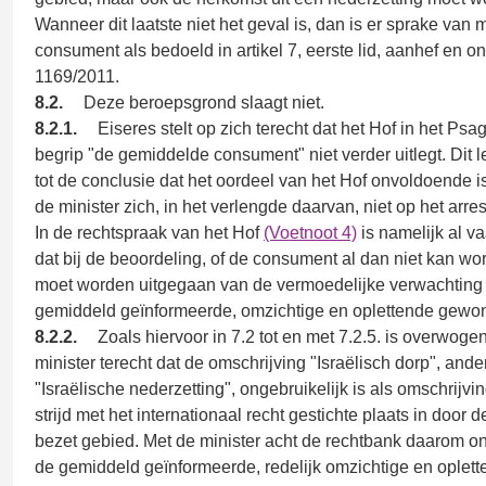
Wanneer dit laatste niet het geval is, dan is er sprake van 
consument als bedoeld in artikel 7, eerste lid, aanhef en on
1169/2011.
8.2.
Deze beroepsgrond slaagt niet.
8.2.1.
Eiseres stelt op zich terecht dat het Hof in het Psag
begrip "de gemiddelde consument" niet verder uitlegt. Dit le
tot de conclusie dat het oordeel van het Hof onvoldoende 
de minister zich, in het verlengde daarvan, niet op het arr
In de rechtspraak van het Hof
(Voetnoot 4)
is namelijk al v
dat bij de beoordeling, of de consument al dan niet kan wo
moet worden uitgegaan van de vermoedelijke verwachting
gemiddeld geïnformeerde, omzichtige en oplettende gewo
8.2.2.
Zoals hiervoor in 7.2 tot en met 7.2.5. is overwogen
minister terecht dat de omschrijving "Israëlisch dorp", and
"Israëlische nederzetting", ongebruikelijk is als omschrijvi
strijd met het internationaal recht gestichte plaats in door d
bezet gebied. Met de minister acht de rechtbank daarom o
de gemiddeld geïnformeerde, redelijk omzichtige en ople