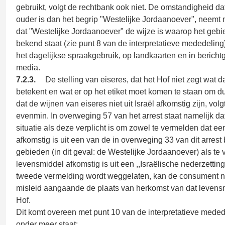
gebruikt, volgt de rechtbank ook niet. De omstandigheid dat
ouder is dan het begrip "Westelijke Jordaanoever", neemt 
dat "Westelijke Jordaanoever" de wijze is waarop het gebi
bekend staat (zie punt 8 van de interpretatieve mededeling)
het dagelijkse spraakgebruik, op landkaarten en in bericht
media.
7.2.3.
De stelling van eiseres, dat het Hof niet zegt wat da
betekent en wat er op het etiket moet komen te staan om du
dat de wijnen van eiseres niet uit Israël afkomstig zijn, vol
evenmin. In overweging 57 van het arrest staat namelijk dat
situatie als deze verplicht is om zowel te vermelden dat e
afkomstig is uit een van de in overweging 33 van dit arres
gebieden (in dit geval: de Westelijke Jordaanoever) als te 
levensmiddel afkomstig is uit een ,,Israëlische nederzetting
tweede vermelding wordt weggelaten, kan de consument 
misleid aangaande de plaats van herkomst van dat levensm
Hof.
Dit komt overeen met punt 10 van de interpretatieve meded
onder meer staat: