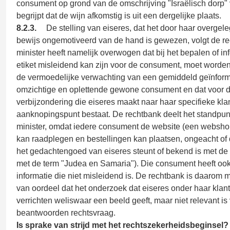
consument op grond van de omschrijving "Israëlisch dorp"
begrijpt dat de wijn afkomstig is uit een dergelijke plaats.
8.2.3.
De stelling van eiseres, dat het door haar overgel
bewijs ongemotiveerd van de hand is gewezen, volgt de re
minister heeft namelijk overwogen dat bij het bepalen of in
etiket misleidend kan zijn voor de consument, moet worde
de vermoedelijke verwachting van een gemiddeld geïnfor
omzichtige en oplettende gewone consument en dat voor 
verbijzondering die eiseres maakt naar haar specifieke kl
aanknopingspunt bestaat. De rechtbank deelt het standpun
minister, omdat iedere consument de website (een websho
kan raadplegen en bestellingen kan plaatsen, ongeacht of
het gedachtengoed van eiseres steunt of bekend is met de 
met de term "Judea en Samaria"). Die consument heeft ook
informatie die niet misleidend is. De rechtbank is daarom m
van oordeel dat het onderzoek dat eiseres onder haar klant
verrichten weliswaar een beeld geeft, maar niet relevant is 
beantwoorden rechtsvraag.
Is sprake van strijd met het rechtszekerheidsbeginsel?