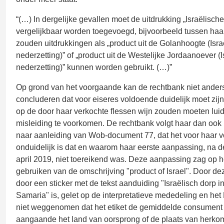
“(…) In dergelijke gevallen moet de uitdrukking „Israëlische
vergelijkbaar worden toegevoegd, bijvoorbeeld tussen haa
zouden uitdrukkingen als „product uit de Golanhoogte (Isra
nederzetting)” of „product uit de Westelijke Jordaanoever (
nederzetting)” kunnen worden gebruikt. (…)”
Op grond van het voorgaande kan de rechtbank niet ander
concluderen dat voor eiseres voldoende duidelijk moet zijn
op de door haar verkochte flessen wijn zouden moeten lu
misleiding te voorkomen. De rechtbank volgt haar dan ook ni
naar aanleiding van Wob-document 77, dat het voor haar vo
onduidelijk is dat en waarom haar eerste aanpassing, na d
april 2019, niet toereikend was. Deze aanpassing zag op he
gebruiken van de omschrijving "product of Israel". Door d
door een sticker met de tekst aanduiding "Israëlisch dorp 
Samaria" is, gelet op de interpretatieve mededeling en het 
niet weggenomen dat het etiket de gemiddelde consument
aangaande het land van oorsprong of de plaats van herkom