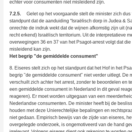
echter voor consumenten niet misleidend zijn.
7.2.5.
Gelet op het voorgaande stelt de minister zich dus 
standpunt dat de aanduiding “Israëlisch dorp in Judea & S
onrechte de indruk wekt dat de wijnen afkomstig zijn uit (na
recht erkend) Israëlisch territorium. Uit de interpretatieve 
overwegingen 36 en 37 van het Psagot-arrest volgt dat die
misleidend kan zijn.
Het begrip "de gemiddelde consument"
8. Eiseres stelt zich op het standpunt dat het Hof in het Psa
begrip "de gemiddelde consument" niet verder uitlegt. De m
verschuilt zich achter het arrest, zonder te beoordelen en 
een gemiddelde consument in Nederland in dit geval reage
reageren). Er moet worden uitgegaan van een meerderhei
Nederlandse consumenten. De minister heeft bij de besliss
houden met deze Unierechtelijke bepalingen en rechtspraak
niet gedaan. Empirisch bewijs van de zijde van eiseres, he
overgelegde onderzoek, is ongemotiveerd van de hand ge
irrelevant. Volgens eiseres dient ook rekening te worden 