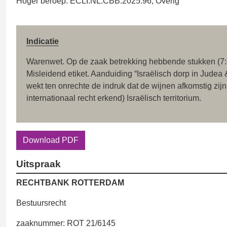
Hoger beroep: ECLI:NL:CBB:2025:96, Overig
Indicatie
Warenwet. Op de zaak betrekking hebbende stukken (7:
Misleidend etiket. Aanduiding “Israëlisch dorp in Judea
wekt ten onrechte de indruk dat de wijnen afkomstig zijn 
internationaal recht erkend) Israëlisch territorium.
Download PDF
Uitspraak
RECHTBANK ROTTERDAM
Bestuursrecht
zaaknummer: ROT 21/6145