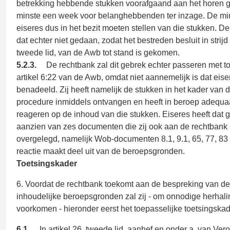
betrekking hebbende stukken voorafgaand aan het horen 
minste een week voor belanghebbenden ter inzage. De min
eiseres dus in het bezit moeten stellen van die stukken. De
dat echter niet gedaan, zodat het bestreden besluit in strijd 
tweede lid, van de Awb tot stand is gekomen.
5.2.3.
De rechtbank zal dit gebrek echter passeren met 
artikel 6:22 van de Awb, omdat niet aannemelijk is dat eise
benadeeld. Zij heeft namelijk de stukken in het kader van
procedure inmiddels ontvangen en heeft in beroep adequa
reageren op de inhoud van die stukken. Eiseres heeft dat 
aanzien van zes documenten die zij ook aan de rechtbank 
overgelegd, namelijk Wob-documenten 8.1, 9.1, 65, 77, 83
reactie maakt deel uit van de beroepsgronden.
Toetsingskader
6. Voordat de rechtbank toekomt aan de bespreking van de
inhoudelijke beroepsgronden zal zij - om onnodige herhali
voorkomen - hieronder eerst het toepasselijke toetsingska
6.1.
In artikel 26, tweede lid, aanhef en onder a, van Ver