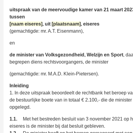
uitspraak van de meervoudige kamer van 21 maart 2023
tussen
[naam eiseres]
, uit
[plaatsnaam]
, eiseres
(gemachtigde: mr. A.T. Eisenmann),
en
de minister van Volksgezondheid, Welzijn en Sport
, da
begrepen diens rechtsvoorgangers, de minister
(gemachtigde: mr. M.A.D. Klein-Pietersen).
Inleiding
1. In deze uitspraak beoordeelt de rechtbank het beroep v
de bestuurlijke boete van in totaal € 2.100,- die de minister
opgelegd.
1.1.
Met het bestreden besluit van 3 november 2021 op 
eiseres is de minister bij dat besluit gebleven.