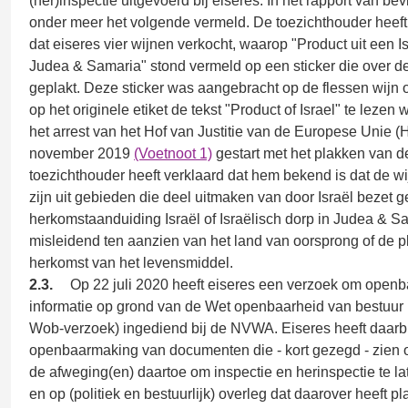
(her)inspectie uitgevoerd bij eiseres. In het rapport van be
onder meer het volgende vermeld. De toezichthouder heeft
dat eiseres vier wijnen verkocht, waarop "Product uit een Is
Judea & Samaria" stond vermeld op een sticker die over de 
geplakt. Deze sticker was aangebracht op de flessen wijn 
op het originele etiket de tekst "Product of Israel" te lezen 
het arrest van het Hof van Justitie van de Europese Unie (
november 2019
(Voetnoot 1)
gestart met het plakken van de
toezichthouder heeft verklaard dat hem bekend is dat de w
zijn uit gebieden die deel uitmaken van door Israël bezet 
herkomstaanduiding Israël of Israëlisch dorp in Judea & S
misleidend ten aanzien van het land van oorsprong of de p
herkomst van het levensmiddel.
2.3.
Op 22 juli 2020 heeft eiseres een verzoek om open
informatie op grond van de Wet openbaarheid van bestuur 
Wob-verzoek) ingediend bij de NVWA. Eiseres heeft daarb
openbaarmaking van documenten die - kort gezegd - zien o
de afweging(en) daartoe om inspectie en herinspectie te l
en op (politiek en bestuurlijk) overleg dat daarover heeft 